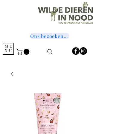
Ons bezoeken? Druk hier!
ME
NU