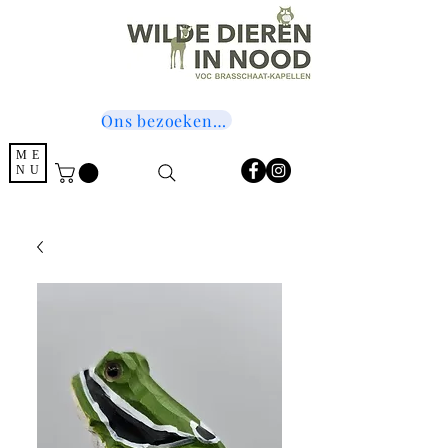
Ons bezoeken? Druk hier!
ME
NU