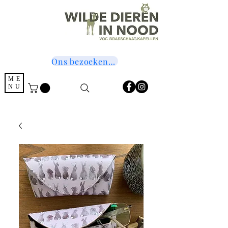
Ons bezoeken? Druk hier!
ME
NU