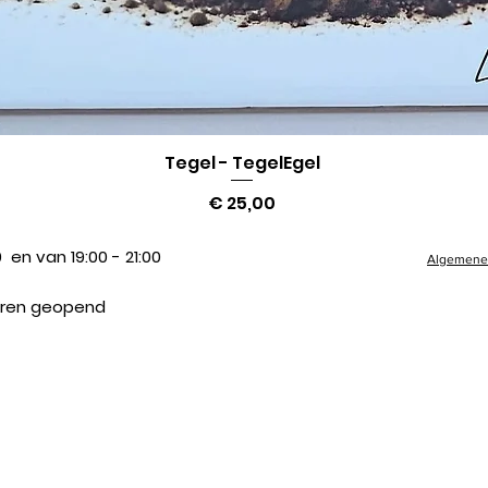
Tegel - TegelEgel
Snel overzicht
Prijs
€ 25,00
 en van 19:00 - 21:00
Algemene 
suren geopend