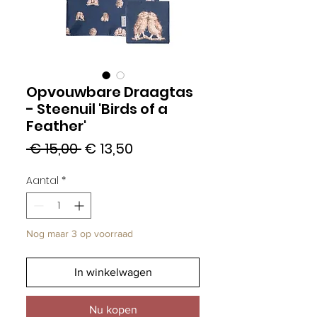
Opvouwbare Draagtas
- Steenuil 'Birds of a
Feather'
Normale
Verkoopprijs
 € 15,00 
€ 13,50
prijs
Aantal
*
Nog maar 3 op voorraad
In winkelwagen
Nu kopen