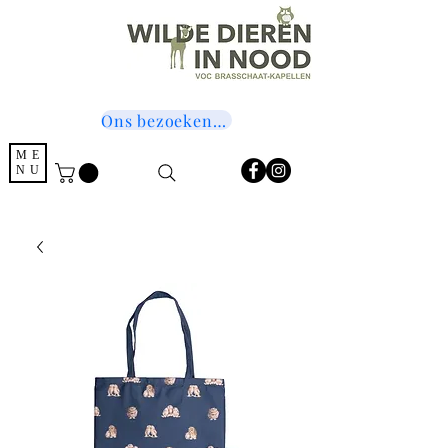
Ons bezoeken? Druk hier!
ME
NU