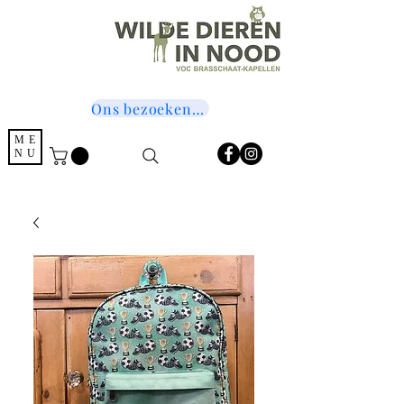
Ons bezoeken? Druk hier!
ME
NU