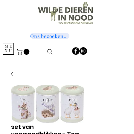
Ons bezoeken? Druk hier!
ME
NU
set van
voorraadblikken - Tea,