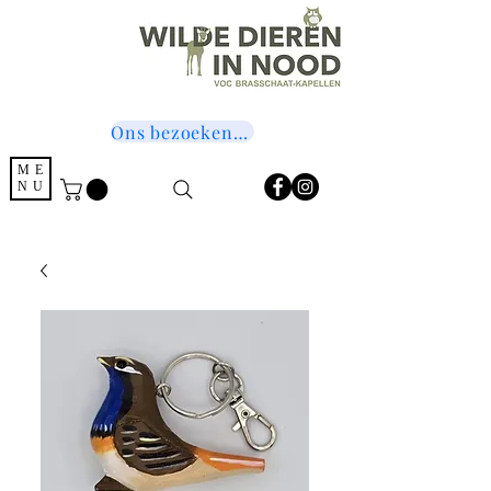
Ons bezoeken? Druk hier!
ME
NU