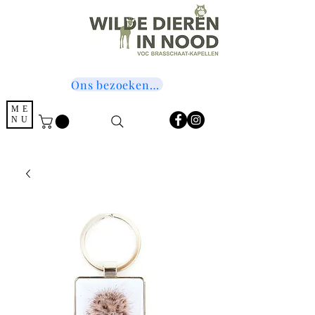
Ons bezoeken? Druk hier!
ME
NU