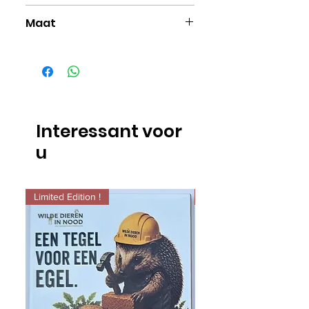
Bamboe
Maat
Maat 37-42
Interessant voor
u
Limited Edition !
Limited Edition !