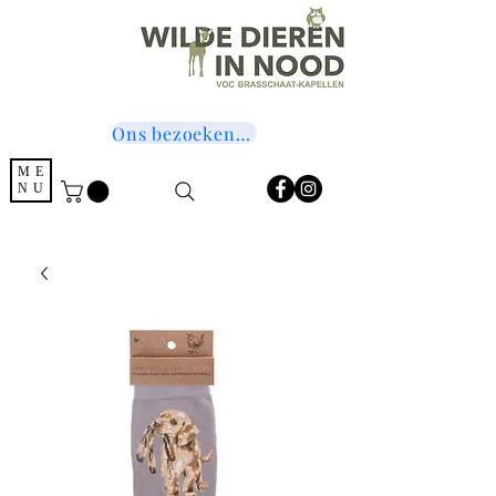
Ons bezoeken? Druk hier!
ME
NU