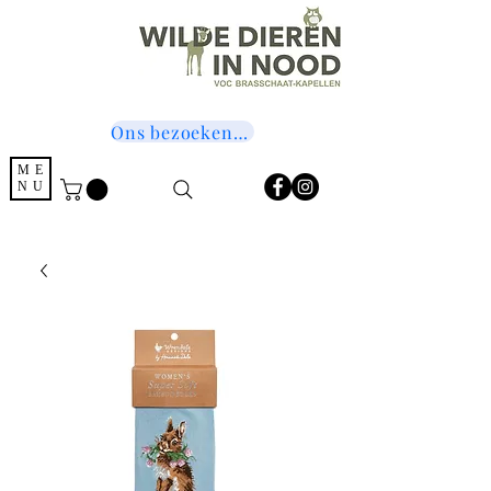
Ons bezoeken? Druk hier!
ME
NU