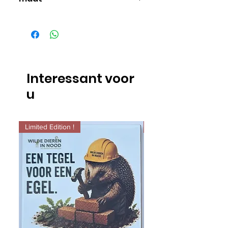
37-42
Interessant voor
u
Limited Edition !
Limited Edition !