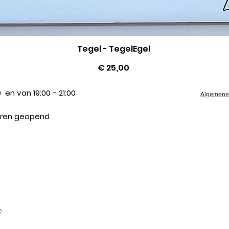
Tegel - TegelEgel
Snel overzicht
Prijs
€ 25,00
 en van 19:00 - 21:00
Algemene 
suren geopend
e