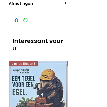
Afmetingen
17cm x 13,8cm.
Interessant voor
u
Limited Edition !
Limited Edition !