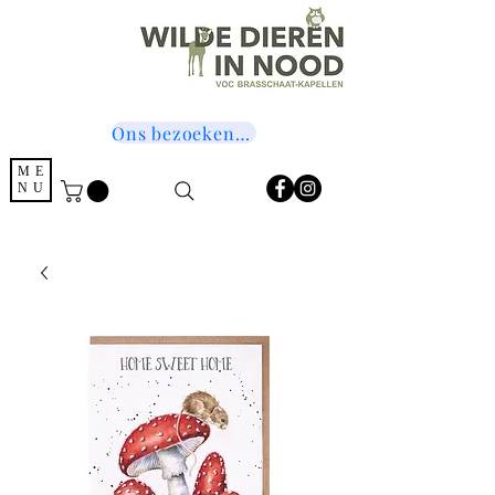
Ons bezoeken? Druk hier!
ME
NU