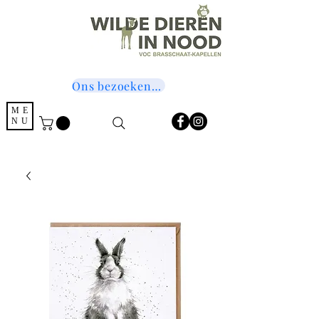
Ons bezoeken? Druk hier!
ME
NU