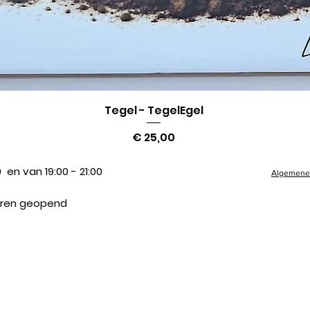
Tegel - TegelEgel
Snel overzicht
Prijs
€ 25,00
 en van 19:00 - 21:00
Algemene 
suren geopend