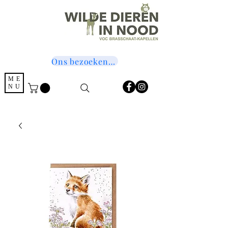
Ons bezoeken? Druk hier!
ME
NU