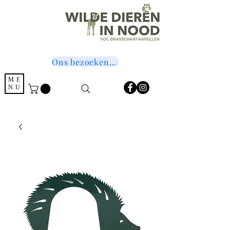
Ons bezoeken? Druk hier!
ME
NU