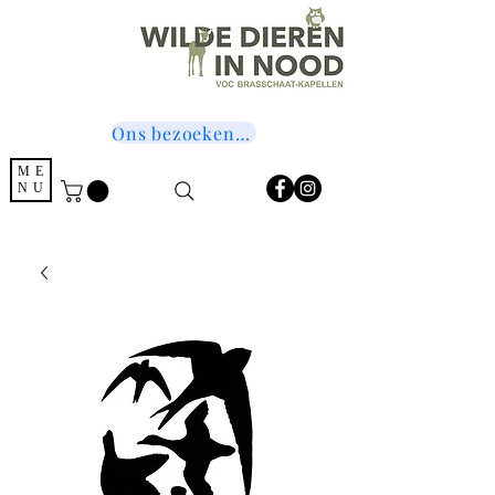
Ons bezoeken? Druk hier!
ME
NU