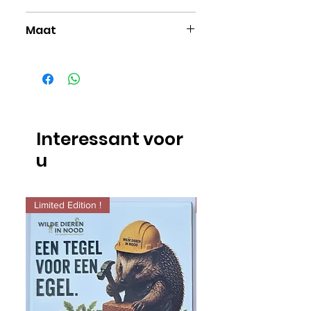
Bamboe
Maat
Maat 37-42
Interessant voor
u
Limited Edition !
Limited Edition !