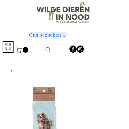
Ons bezoeken? Druk hier!
ME
NU