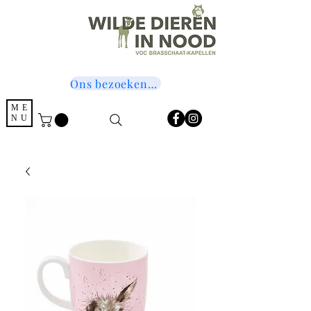
Ons bezoeken? Druk hier!
ME
NU