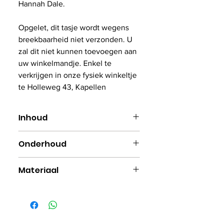
Hannah Dale.
Opgelet, dit tasje wordt wegens
breekbaarheid niet verzonden. U
zal dit niet kunnen toevoegen aan
uw winkelmandje. Enkel te
verkrijgen in onze fysiek winkeltje
te Holleweg 43, Kapellen
Inhoud
0.4L
Onderhoud
Geschikt voor microgolf en
Materiaal
vaatwasser
Fijn porselein