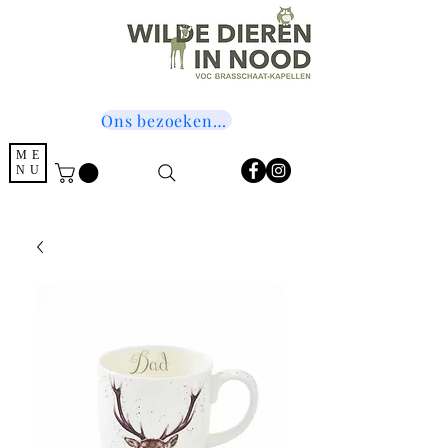
Ons bezoeken? Druk hier!
ME
NU