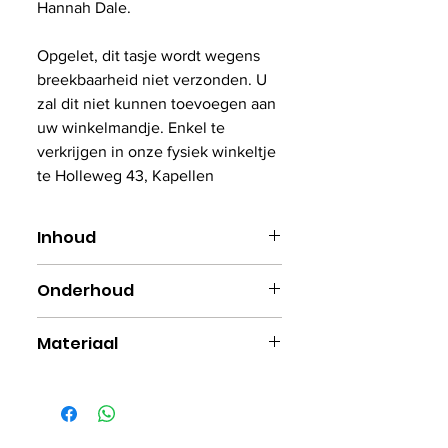
Hannah Dale.
Opgelet, dit tasje wordt wegens
breekbaarheid niet verzonden. U
zal dit niet kunnen toevoegen aan
uw winkelmandje. Enkel te
verkrijgen in onze fysiek winkeltje
te Holleweg 43, Kapellen
Inhoud
0.4L
Onderhoud
Geschikt voor microgolf en
Materiaal
vaatwasser
Fijn porselein