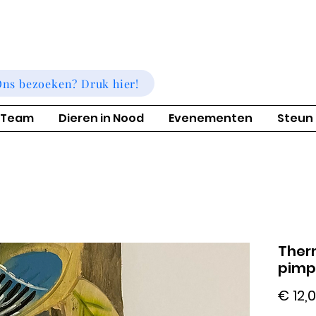
ns bezoeken? Druk hier!
 Team
Dieren in Nood
Evenementen
Steun
Ther
pimp
€ 12,