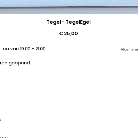
Tegel - TegelEgel
Snel overzicht
Prijs
€ 25,00
 en van 19:00 - 21:00
Algemene 
suren geopend
e