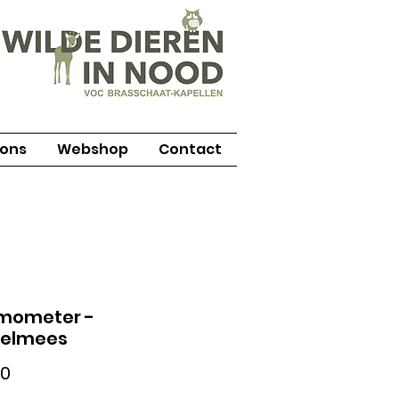
 ons
Webshop
Contact
mometer -
elmees
Prijs
00