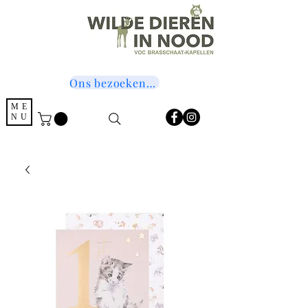
Ons bezoeken? Druk hier!
ME
NU