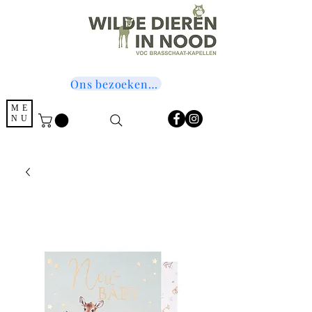
Ons bezoeken? Druk hier!
ME
NU