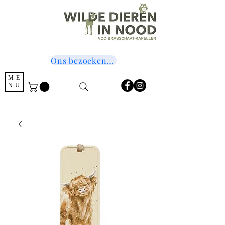
Ons bezoeken? Druk hier!
ME
NU