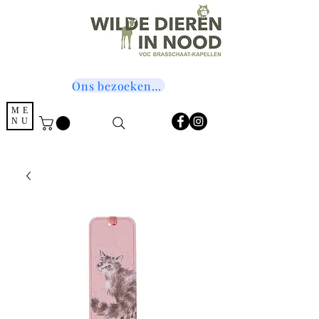
Ons bezoeken? Druk hier!
ME
NU