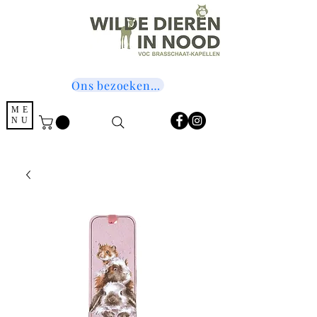
Ons bezoeken? Druk hier!
ME
NU