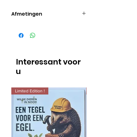
Afmetingen
17cm x 13,8cm.
Interessant voor
u
Limited Edition !
Limited Edition !