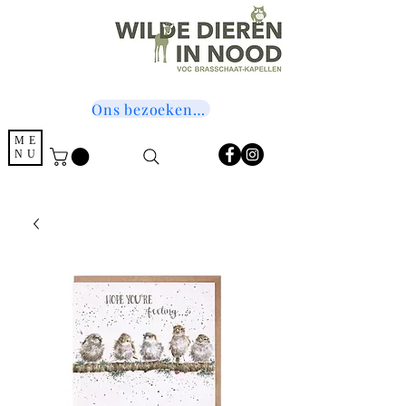
Ons bezoeken? Druk hier!
ME
NU