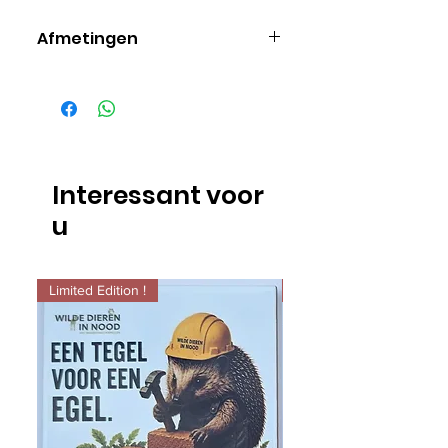
Afmetingen
17cm x 13,8cm.
Interessant voor
u
Limited Edition !
Limited Edition !