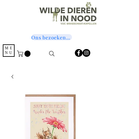
Ons bezoeken? Druk hier!
ME
NU