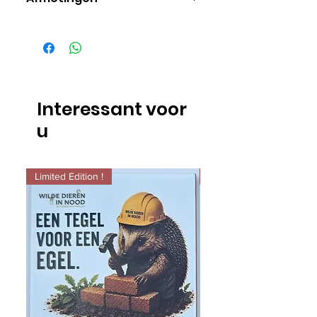
15cm x 15cm
Interessant voor
u
Limited Edition !
Limited Edition !