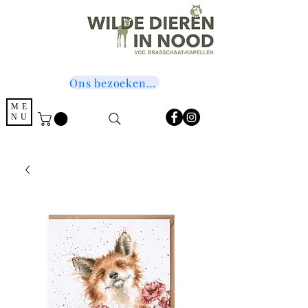
Ons bezoeken? Druk hier!
ME
NU